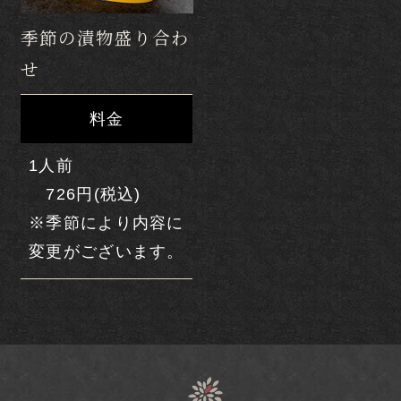
本館で過ごす
季節の漬物盛り合わ
せ
観光目的で過ごす
料金
クアオルトで過ごす
1人前
グループ・団体
726円(税込)
※季節により内容に
日帰りプラン
変更がございます。
よくあるご質問・お問い合わせ
宿泊約款
プライバシーポリシー