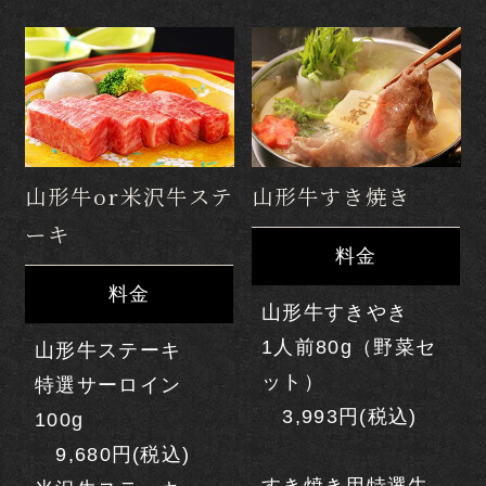
山形牛or米沢牛ステ
山形牛すき焼き
ーキ
料金
料金
山形牛すきやき
1人前80g（野菜セ
山形牛ステーキ
ット）
特選サーロイン
3,993円(税込)
100g
HOME
9,680円(税込)
ご宿泊予約