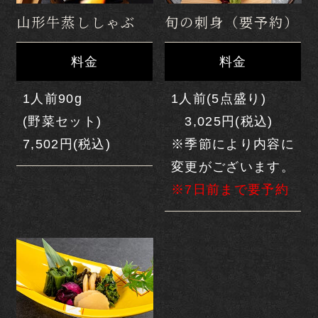
山形牛蒸ししゃぶ
旬の刺身（要予約）
お料理
料金
料金
山形をいただく
1人前90g
1人前(5点盛り)
お食事会場
(野菜セット)
3,025円(税込)
7,502円(税込)
※季節により内容に
オプション
変更がございます。
館内案内
※7日前まで要予約
観光案内
交通案内
古窯の楽しみ方