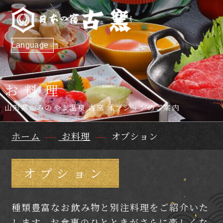
Language
お料理
山形県かみのやま温泉 古窯 オプションのご案内
ホーム
お料理
オプション
オプション
種類豊富なお飲み物と別注料理をご紹介いた
します。
お食事のひとときがさらに楽しくな