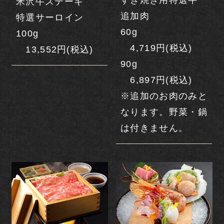
すき焼き用特選牛
米沢牛ステーキ
追加肉
特選サーロイン
ご宿泊プラン一覧
60g
100g
4,719円(税込)
13,552円(税込)
ようこそ古窯へ
90g
6,897円(税込)
お部屋
※追加のお肉のみと
和室
なります。野菜・鍋
は付きません。
洋室
露天風呂室客室
貴賓室
温泉