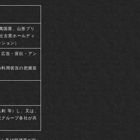
 萬国屋、山形プリ
会社古窯ホールディ
ーション）
・広告・宣伝・アン
の利用状況の把握並
予約確認・変更・キャンセル
会員限定プラン
刺 等）し、又は、
問い合わ
新規会員登録
窯グループ各社が共
会員登録内容の確認
パスワード再発行はこちら