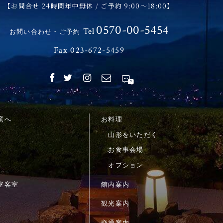
【お問合せ 24時間年中無休 / ご予約 9:00～18:00】
0570-00-5454
Tel
お問い合わせ・ご予約
Fax 023-672-5459
窯へ
お料理
山形をいただく
お食事会場
オプション
室客室
館内案内
観光案内
交通案内