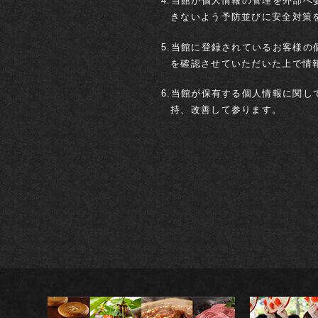
4.当館が個人情報の管理を外部
きないよう予防並びに安全対策
貴賓室
宿泊日
5.当館に登録されているお客様
温泉
を確認させていただいた上で情
6.当館が保有する個人情報に関
持、改善して参ります。
予約確認・変更・キャンセル
会員様限定プラン
0570-00-5454
お電話でのご予約・お問い合わせ
Tel.
受
航空券付プラン
レンタカー付プラン