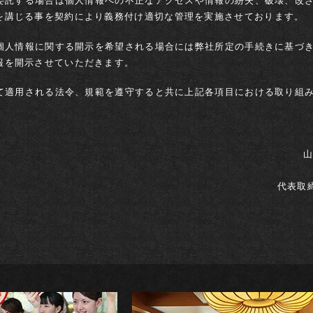
へ委託する場合は個人情報への不正なアクセスや情報の紛失、破壊、改
プライバシーポリシ
を講じる事を契約により義務付け適切な管理を実施させております。
観光案内
1部屋あたりの人数
部屋
の個人情報に関する開示を希望される場合には弊社所定の手続きに基づ
交通案内
報を開示させていただきます。
日付未定
古窯の楽しみ方
して適用される法令、規範を遵守すると共に上記各項目における取り組
本館で過ごす
ご宿泊
観光目的で過ごす
付 9:00～18:00
山
クアオルトで過ごす
代表取
閉じる