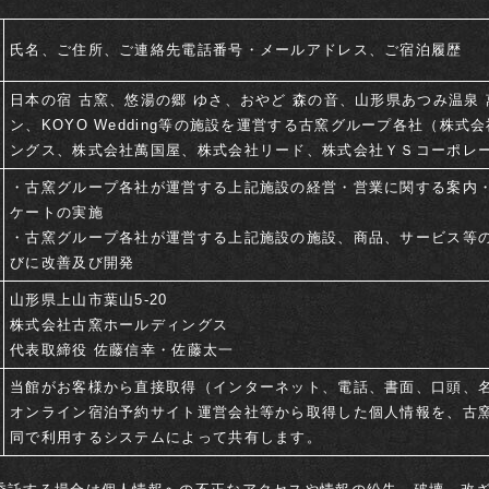
氏名、ご住所、ご連絡先電話番号・メールアドレス、ご宿泊履歴
日本の宿 古窯、悠湯の郷 ゆさ、おやど 森の音、山形県あつみ温泉
ン、KOYO Wedding等の施設を運営する古窯グループ各社（株式
ングス、株式会社萬国屋、株式会社リード、株式会社ＹＳコーポレ
・古窯グループ各社が運営する上記施設の経営・営業に関する案内
ケートの実施
・古窯グループ各社が運営する上記施設の施設、商品、サービス等
びに改善及び開発
山形県上山市葉山5-20
お料理
グループ・団体
株式会社古窯ホールディングス
代表取締役 佐藤信幸・佐藤太一
山形をいただく
日帰りプラン
空室検索
当館がお客様から直接取得（インターネット、電話、書面、口頭、名
お食事会場
よくあるご質問・お
オンライン宿泊予約サイト運営会社等から取得した個人情報を、古
せ
同で利用するシステムによって共有します。
オプション
ご予約は公式サイト
ベ
ス
ト
レ
ー
ト
保
証
宿泊約款
一番お得
からが
です
館内案内