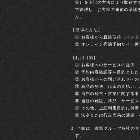
等）を下記の方法により取得す
で管理し、お客様の事前の承諾
ん。
【取得の方法】
① お客様から直接取得（インタ
② オンライン宿泊予約サイト
【利用目的】
① お客様へのサービスの提供
② 予約内容確認等を目的とし
③ お客様からの問い合わせへの
④ 商品の発送、代金の支払い
⑤ 当館の経営・営業に関する
⑥ 当社の施設、商品、サービ
⑦ その他、上記利用目的に付
⑧ 法令または行政当局の通達
3. 当館は、古窯グループ各社
す。