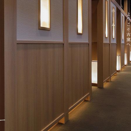
温泉
お料理
館内案内
観光案内
交通案内
ホーム
ようこそ古窯
ー