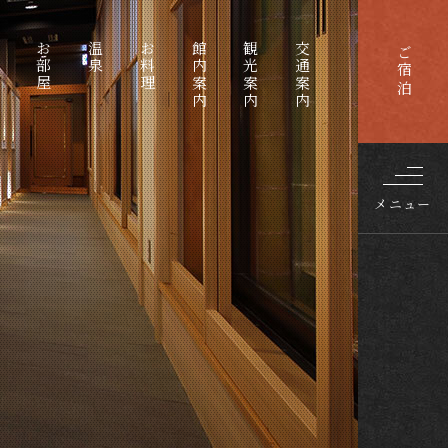
0570-00-5454
Tel.
ご予約
受付 9:00～18:00
へ
お部屋
温泉
お料理
館内案内
観光案内
交通案内
ご宿泊
メニュー