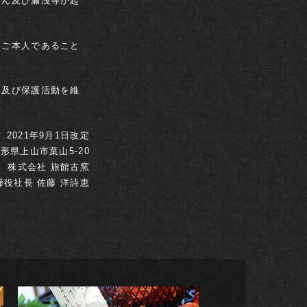
ざん及び漏洩等が起
ー
夜間緊急連絡先
数
きご本人であること
み及び保護活動を維
プラン一覧
2021年9月1日改定
形県上山市葉山5-20
株式会社 旅館古窯
締役社長 佐藤 洋詩恵