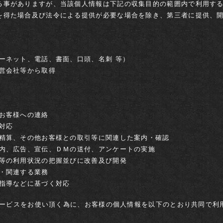
る事がありますが、当該個人情報は下記の収集目的の範囲内で利用す
を得た場合及び法令による提供が必要な場合を除き、第三者に提供、
ーネット、電話、書面、口頭、名刺 等）
運営会社等から取得
たお客様への連絡
対応
、精算、その他お客様との取引等に関連した案内・確認
案内、広告、宣伝、ＤＭの送付、アンケートの実施
ス等の利用状況の把握並びに改善及び開発
帯・関連する業務
・指導などに基づく対応
のサービスをお使い頂く為に、お客様の個人情報を以下のとおり共同で利