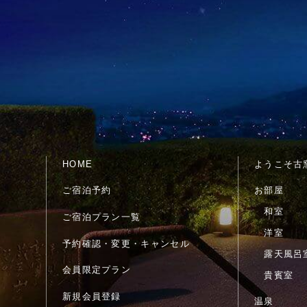
HOME
ようこそ古
ご宿泊予約
お部屋
和室
ご宿泊プラン一覧
洋室
予約確認・変更・キャンセル
露天風呂
会員限定プラン
貴賓室
新規会員登録
温泉