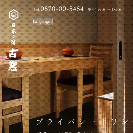
ホーム
ようこそ古窯へ
お部屋
0570-00-5454
Tel.
受付 9:00～18:00
Language
プライバシーポリシ