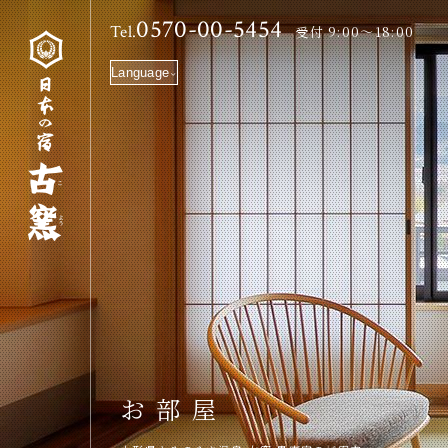
ホーム
ようこそ古窯へ
お部屋
0570-00-5454
Tel.
受付 9:00～18:00
Language
お部屋