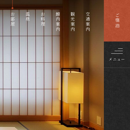
0570-00-5454
Tel.
ご予約
受付 9:00～18:00
へ
お部屋
温泉
お料理
館内案内
観光案内
交通案内
ご宿泊
メニュー