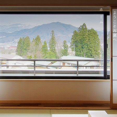
温泉
お料理
館内案内
観光案内
交通案内
ホーム
ようこそ古窯