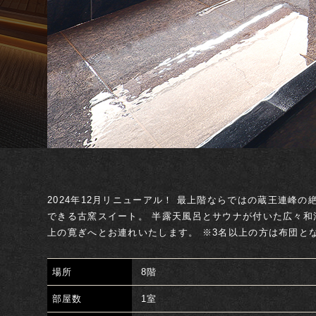
HOME
ようこそ古窯へ
ご宿泊予約
お部屋
2024年12月リニューアル！ 最上階ならではの蔵王連峰
ご宿泊プラン一覧
和室
できる古窯スイート。 半露天風呂とサウナが付いた広々和
上の寛ぎへとお連れいたします。 ※3名以上の方は布団と
洋室
露天風呂室客室
場所
8階
貴賓室
部屋数
1室
宿泊日