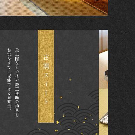
贅沢なまでに堪能できる貴賓室。
最上階ならではの蔵王連峰の絶景を
古窯スイート