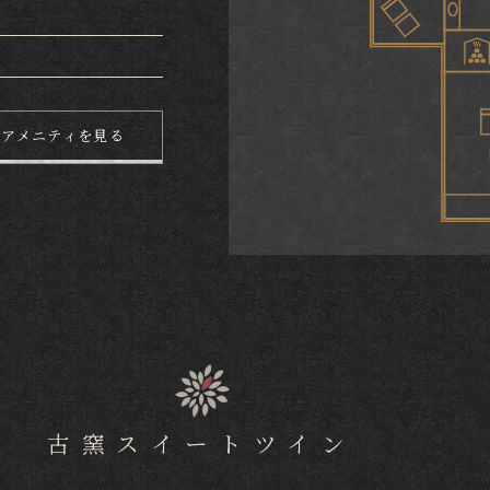
交通案内
日付未定
古窯の楽しみ方
本館で過ごす
ご宿泊
観光目的で過ごす
・アメニティを見る
付 9:00～18:00
クアオルトで過ごす
閉じる
古窯スイートツイン