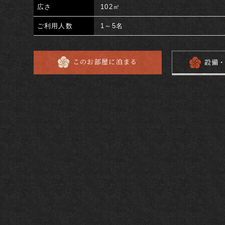
温泉
広さ
102㎡
ご利用人数
1～5名
予約確認・変更・キャンセル
会員様限定プラン
0570-00-5454
このお部屋に泊まる
設備
お電話でのご予約・お問い合わせ
Tel.
受
航空券付プラン
レンタカー付プラン