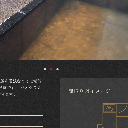
お料理
グループ・団体
山形をいただく
日帰りプラン
空室検索
の絶景を贅沢なまでに堪能
お食事会場
よくあるご質問・お
洋室です。 ひとクラス
間取り図イメージ
せ
なります。
オプション
ご予約は公式サイト
ベ
ス
ト
レ
ー
ト
保
証
宿泊約款
一番お得
からが
です
館内案内
プライバシーポリシ
観光案内
1部屋あたりの人数
部屋