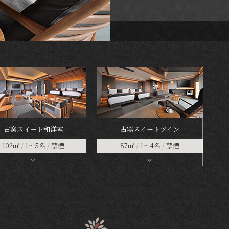
古窯スイート和洋室
古窯スイートツイン
102㎡
/
1～5名
/
禁煙
87㎡
/
1～4名
/
禁煙